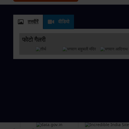
तस्वीरें
वीडियो
फोटो गैलरी