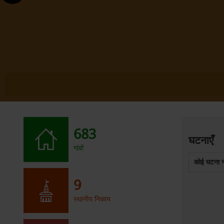
683
घटनाएँ
गांवों
कोई घटना नह
9
स्थानीय निकाय