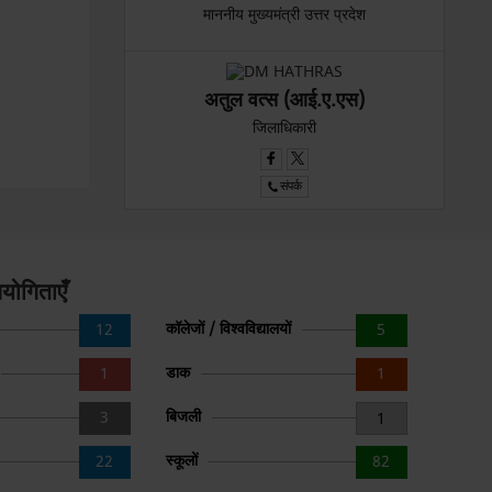
माननीय मुख्यमंत्री उत्तर प्रदेश
अतुल वत्स (आई.ए.एस)
जिलाधिकारी
संपर्क
योगिताएँ
कॉलेजों / विश्वविद्यालयों
12
5
डाक
1
1
बिजली
3
1
स्कूलों
22
82