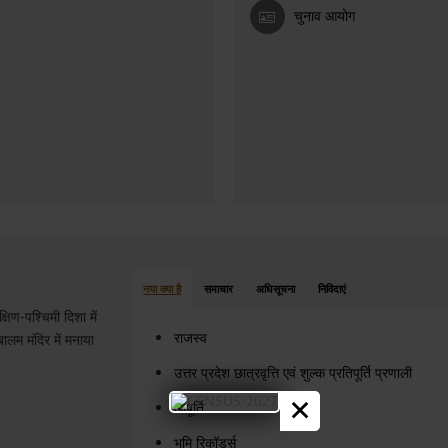
चुनाव आयोग
नया क्या है
समाचार
अधिसूचना
निविदाएं
षिण-पश्चिमी दिशा में
राजस्व
बालम मंदिर में मनाया
उत्तर प्रदेश छात्रवृत्ति एवं शुल्क प्रतिपूर्ति प्रणाली
×
आपूर्ति
भूमि रिकॉर्ड्स