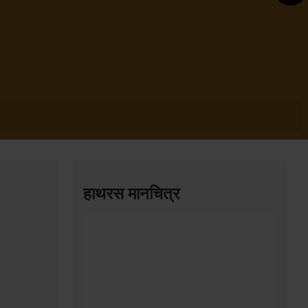
र्थधाम
हाथरस मानचित्र